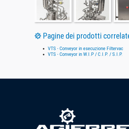
Pagine dei prodotti correlate
VTS - Conveyor in esecuzione Filtervac
VTS - Conveyor in W.I.P / C.I.P. / S.I.P.
Agierre S.r.l.
Via Ponte la Pietra Snc Zona industriale
03043 -
Cassino (FR) Italia
C.F.
07103060633
P.IVA
02162120600