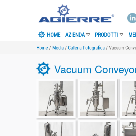
HOME
AZIENDA
PRODOTTI
MEDIA
I
Home
/
Media
/
Galleria Fotografica
/ Vacuum Conveyor type 
Vacuum Conveyor ty