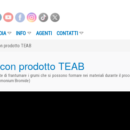
NFO
AGENTI
CONTATTI
o TEAB
 prodotto TEAB
 i grumi che si possono formare nei materiali durante il processo produttivo o di tra
omide)