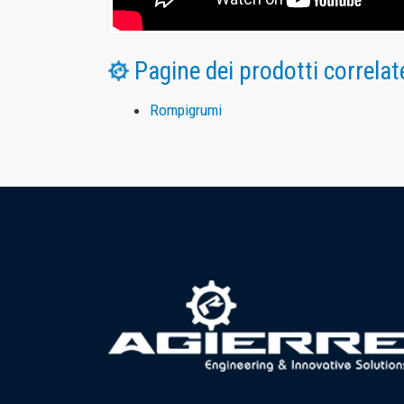
Agierre S.r.l.
Via Ponte la Pietra Snc Zona industriale
03043 -
Cassino (FR) Italia
C.F.
07103060633
P.IVA
02162120600
Fax:
+39 0776 364 005
Phone:
+39 0776 367 914 / +39 0776 364 233