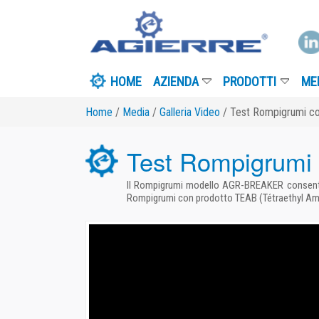
HOME
AZIENDA
PRODOTTI
MEDIA
I
Home
/
Media
/
Galleria Video
/ Test Rompigrumi con prodott
Test Rompigrumi con
Il Rompigrumi modello AGR-BREAKER consente di frantumare
Rompigrumi con prodotto TEAB (Tétraethyl Ammonium Br