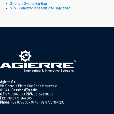
Struttura Svuota Big-Bag
VTS - Conveyor in esecuzione Hoppervac
Agierre S.r.l.
Via Ponte la Pietra Snc Zona industriale
03043 -
Cassino (FR) Italia
C.F.
07103060633
P.IVA
02162120600
Fax:
+39 0776 364 005
Phone:
+39 0776 367 914 / +39 0776 364 233