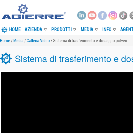
HOME
AZIENDA
PRODOTTI
MEDIA
INFO
AGENT
Home
/
Media
/
Galleria Video
/ Sistema di trasferimento e dosaggio polveri
Sistema di trasferimento e do