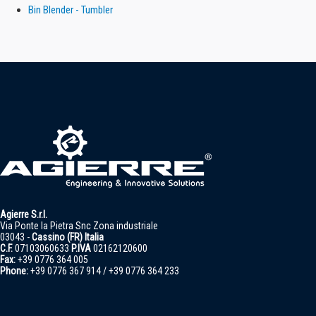
Bin Blender - Tumbler
Agierre S.r.l.
Via Ponte la Pietra Snc Zona industriale
03043 -
Cassino (FR) Italia
C.F.
07103060633
P.IVA
02162120600
Fax:
+39 0776 364 005
Phone:
+39 0776 367 914 / +39 0776 364 233