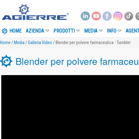
HOME
AZIENDA
PRODOTTI
MEDIA
INFO
AGENT
Home
/
Media
/
Galleria Video
/ Blender per polvere farmaceutica - Tumbler
Blender per polvere farmaceu