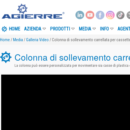
HOME
AZIENDA
PRODOTTI
MEDIA
INFO
AGENT
Home
/
Media
/
Galleria Video
/ Colonna di sollevamento carrellata per cassette 
Colonna di sollevamento carrel
La colonna può essere personalizzata per movimentare sia casse di plastica ch