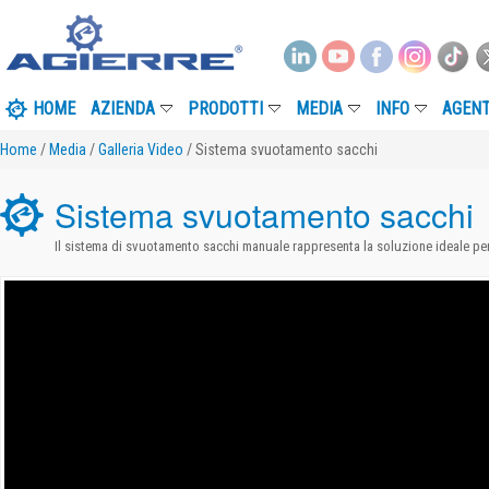
HOME
AZIENDA
PRODOTTI
MEDIA
INFO
AGENT
Home
/
Media
/
Galleria Video
/ Sistema svuotamento sacchi
Sistema svuotamento sacchi
Il sistema di svuotamento sacchi manuale rappresenta la soluzione ideale pe