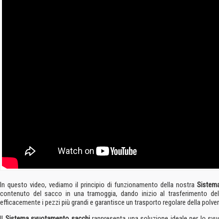
In questo video, vediamo il principio di funzionamento della nostra
Sistem
contenuto del sacco in una tramoggia, dando inizio al trasferimento del
efficacemente i pezzi più grandi e garantisce un trasporto regolare della polver
Il
Sistema svuotamento sacchi
rappresenta una soluzione ideale per lo svu