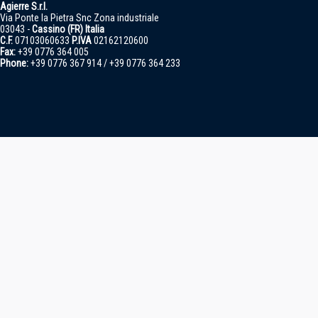
Agierre S.r.l.
Via Ponte la Pietra Snc Zona industriale
03043 -
Cassino (FR) Italia
C.F.
07103060633
P.IVA
02162120600
Fax:
+39 0776 364 005
Phone:
+39 0776 367 914 / +39 0776 364 233