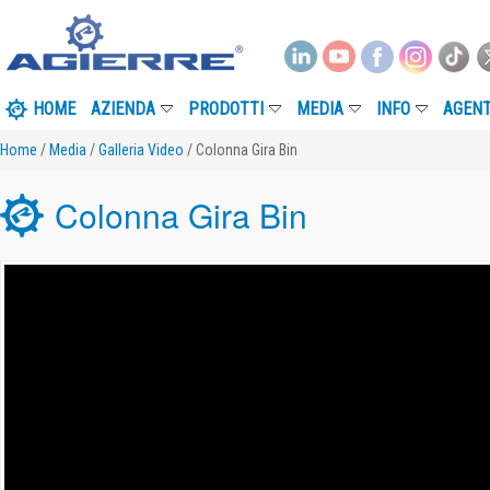
HOME
AZIENDA
PRODOTTI
MEDIA
INFO
AGENT
Home
/
Media
/
Galleria Video
/ Colonna Gira Bin
Colonna Gira Bin