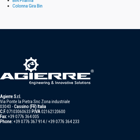
BIN Pharma
Colonna Gira Bin
Agierre S.r.l.
Via Ponte la Pietra Snc Zona industriale
03043 -
Cassino (FR) Italia
C.F.
07103060633
P.IVA
02162120600
Fax:
+39 0776 364 005
Phone:
+39 0776 367 914 / +39 0776 364 233