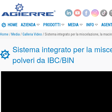
HOME
AZIENDA
PRODOTTI
MEDIA
INFO
AGENT
Home
/
Media
/
Galleria Video
/ Sistema integrato per la miscelazione, la macin
Sistema integrato per la misc
polveri da IBC/BIN