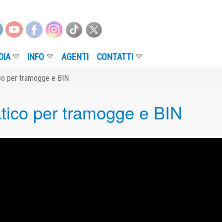
NFO
AGENTI
CONTATTI
mogge e BIN
 per tramogge e BIN