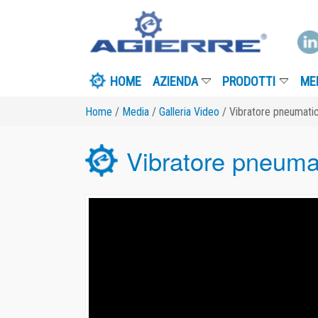
HOME
AZIENDA
PRODOTTI
MEDIA
I
Home
/
Media
/
Galleria Video
/ Vibratore pneumatico per tra
Vibratore pneumatico