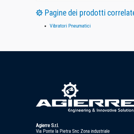
Agierre S.r.l.
Via Ponte la Pietra Snc Zona industriale
03043 -
Cassino (FR) Italia
C.F.
07103060633
P.IVA
02162120600
Fax:
+39 0776 364 005
Phone:
+39 0776 367 914 / +39 0776 364 233