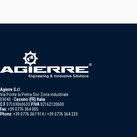
Agierre S.r.l.
Via Ponte la Pietra Snc Zona industriale
03043 -
Cassino (FR) Italia
C.F.
07103060633
P.IVA
02162120600
Fax:
+39 0776 364 005
Phone:
+39 0776 367 914 / +39 0776 364 233