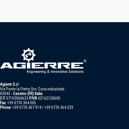
Agierre S.r.l.
Via Ponte la Pietra Snc Zona industriale
03043 -
Cassino (FR) Italia
C.F.
07103060633
P.IVA
02162120600
Fax:
+39 0776 364 005
Phone:
+39 0776 367 914 / +39 0776 364 233