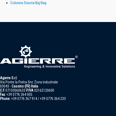
Colonna Svuota Big Bag
Agierre S.r.l.
Via Ponte la Pietra Snc Zona industriale
03043 -
Cassino (FR) Italia
C.F.
07103060633
P.IVA
02162120600
Fax:
+39 0776 364 005
Phone:
+39 0776 367 914 / +39 0776 364 233