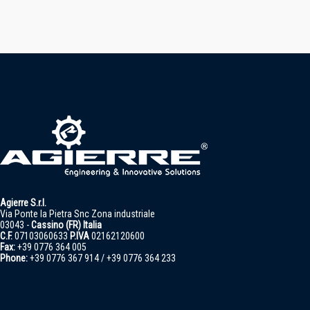
Agierre S.r.l.
Via Ponte la Pietra Snc Zona industriale
03043 -
Cassino (FR) Italia
C.F.
07103060633
P.IVA
02162120600
Fax:
+39 0776 364 005
Phone:
+39 0776 367 914 / +39 0776 364 233