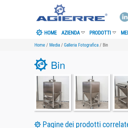
HOME
AZIENDA
PRODOTTI
MEDIA
I
Home
/
Media
/
Galleria Fotografica
/ Bin
Bin
Pagine dei prodotti correlate
BIN Pharma