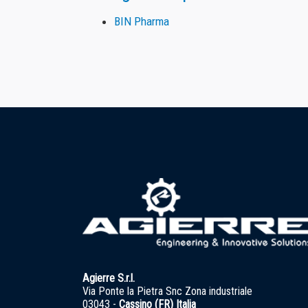
Agierre S.r.l.
Via Ponte la Pietra Snc Zona industriale
03043 -
Cassino (FR) Italia
C.F.
07103060633
P.IVA
02162120600
Fax:
+39 0776 364 005
Phone:
+39 0776 367 914 / +39 0776 364 233