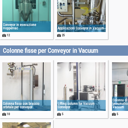
Conveyor in esecuzione
Hoppervac
Applicazioni Conveyor in Vacuum
12
25
Colonne fisse per Conveyor in Vacuum
Colonna di
Colonna fissa con braccio
Lifting column for Vacuum
pneumatica
orbitale per conveyor
Conveyor
Vacuum
10
5
5