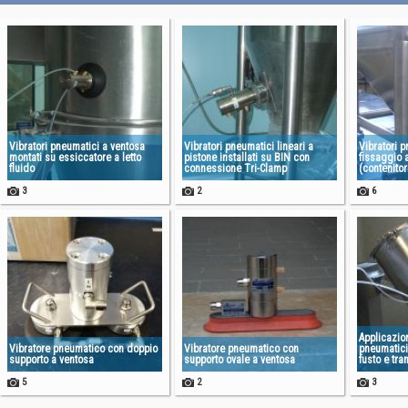
Vibratori pneumatici a ventosa
Vibratori pneumatici lineari a
Vibratori 
montati su essiccatore a letto
pistone installati su BIN con
fissaggio a
fluido
connessione Tri-Clamp
(contenitor
3
2
6
Applicazion
Vibratore pneumatico con doppio
Vibratore pneumatico con
pneumatici
supporto a ventosa
supporto ovale a ventosa
fusto e tr
5
2
3