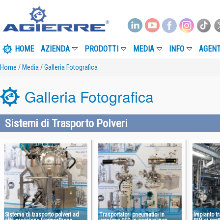
HOME
AZIENDA
PRODOTTI
MEDIA
INFO
AGENT
Home
/
Media
/
Galleria Fotografica
Galleria Fotografica
Sistemi di Trasporto Polveri
Sistema di trasporto polveri ad
Trasportatori pneumatici in
Impianto tr