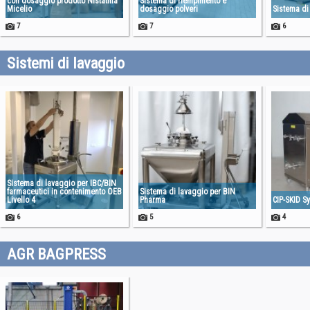
con dosaggio prodotto Nistatina
Sistema di riempimento e
Micelio
dosaggio polveri
Sistema di
7
7
6
Sistemi di lavaggio
Sistema di lavaggio per IBC/BIN
farmaceutici in contenimento OEB
Sistema di lavaggio per BIN
Livello 4
Pharma
CIP-SKID S
6
5
4
AGR BAGPRESS