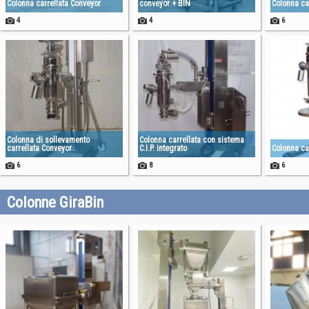
Colonna carrellata Conveyor
conveyor + BIN
Colonna ca
4
4
6
Colonna di sollevamento
Colonna carrellata con sistema
carrellata Conveyor
C.I.P. integrato
Colonna ca
6
8
6
Colonne GiraBin