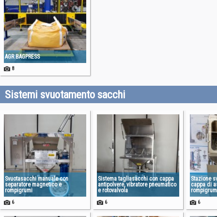
AGR BAGPRESS
8
Sistemi svuotamento sacchi
Svuotasacchi manuale con
Sistema tagliasacchi con cappa
Stazione s
separatore magnetico e
antipolvere, vibratore pneumatico
cappa di a
rompigrumi
e rotovalvola
rompigrum
6
6
6