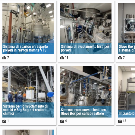
Sistema di scarico e trasporto
Sistema di svuotamento fusti per
Glove Box p
polveri in reattori tramite VTS
polveri
sistema di 
7
16
7
Sistema per lo svuotamento di
sacchi e Big Bag nei reattori
Sistema svuotamento fusti con
chimici
Glove Box per carico reattore
Impianto D
1
4
15