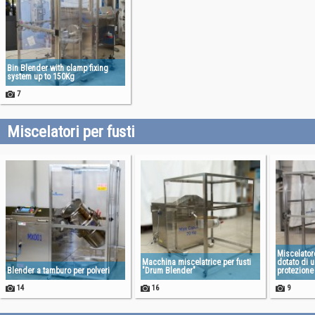
Bin Blender with clamp fixing
system up to 150Kg
7
Miscelatori per fusti
Miscelatore
Macchina miscelatrice per fusti
dotato di 
Blender a tamburo per polveri
"Drum Blender"
protezione
14
16
9