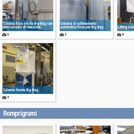
Colonna fissa svuota Big-Bag con
Colonna di sollevamento
meccanismo di rotazione
automatica fissa per Big Bag
Lifting co
6
2
8
Colonna Svuota Big Bag
9
Romprigrumi