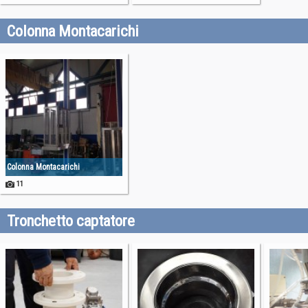
Colonna Montacarichi
Colonna Montacarichi
11
Tronchetto captatore