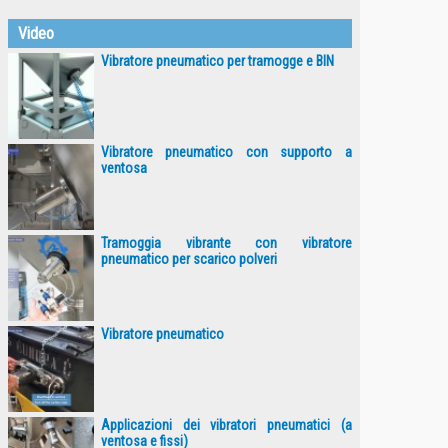
Video
Vibratore pneumatico per tramogge e BIN
Vibratore pneumatico con supporto a
ventosa
Tramoggia vibrante con vibratore
pneumatico per scarico polveri
Vibratore pneumatico
Applicazioni dei vibratori pneumatici (a
ventosa e fissi)