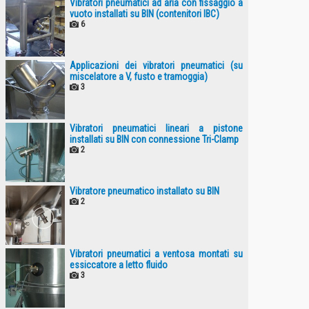
Vibratori pneumatici ad aria con fissaggio a
vuoto installati su BIN (contenitori IBC)
6
Applicazioni dei vibratori pneumatici (su
miscelatore a V, fusto e tramoggia)
3
Vibratori pneumatici lineari a pistone
installati su BIN con connessione Tri-Clamp
2
Vibratore pneumatico installato su BIN
2
Vibratori pneumatici a ventosa montati su
essiccatore a letto fluido
3