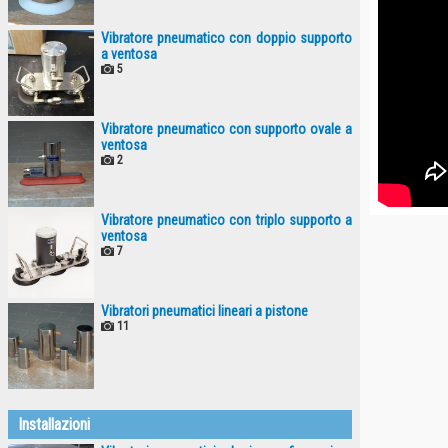
Vibratore pneumatico con doppio supporto
a ventosa
5
Vibratore pneumatico con supporto ovale a
ventosa
2
Vibratore pneumatico con triplo supporto a
ventosa
7
Vibratori pneumatici lineari a pistone
11
Installazioni