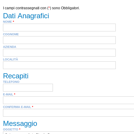
I campi contrassegnati con (
*
) sono Obbligatori.
Dati Anagrafici
NOME
*
COGNOME
AZIENDA
LOCALITÀ
Recapiti
TELEFONO
E-MAIL
*
CONFERMA E-MAIL
*
Messaggio
OGGETTO
*