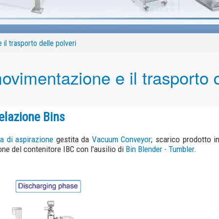
o delle polveri
entazione e il trasporto delle polv
ne Bins
razione
gestita da
Vacuum Conveyor
; scarico prodotto in Bin attraverso Mul
enitore IBC con l'ausilio di
Bin Blender - Tumbler
.