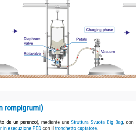
pigrumi)
 paranco
), mediante una
Struttura Svuota Big Bag
, con
rotovalvola
e
rompi
uzione PED
con il
tronchetto captatore
.