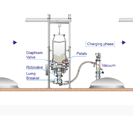
u
Struttura Svuota Big Bag
, collegato a un reattore tramite
VTS (Vacuum Tran