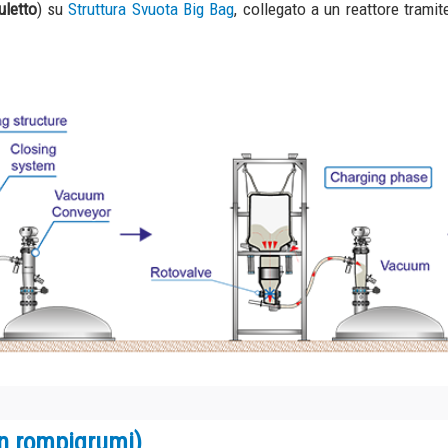
pigrumi)
to
) su
Struttura Svuota Big Bag
, con
rotovalvola
e
rompigrumi
nel punto di sca
n il
tronchetto captatore
.