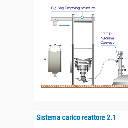
Sistema carico reattore 2.1
Trasporto polveri
da un Big Bag (
caricato da muletto
) s
PED
con il
tronchetto captatore
.