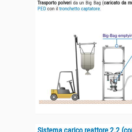
Sistema carico reattore 2.2 (con rom
Trasferimento di polveri
da un Big Bag (
caricato da mulet
tramite
Sistemi di trasporto a vuoto in esecuzione PED
co