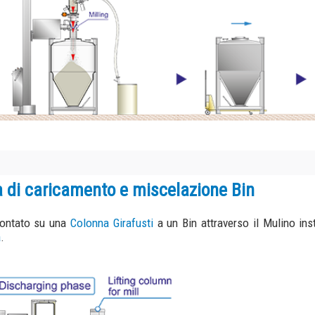
aricamento e miscelazione Bin
u una
Colonna Girafusti
a un Bin attraverso il Mulino installato su un'altra
C