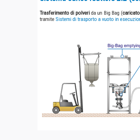
Sistema di trasporto polveri / Sistem
Sistema di trasferimento polveri
"Bin to Bin" attraverso un
macchina confezionatrice tramite
Colonna Gira Bin
.