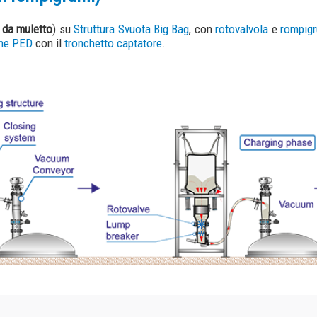
a di miscelazione Bin e carico della macchina di 
 Mulino installato su una
Colonna carrellata
con successiva fase di miscelazi