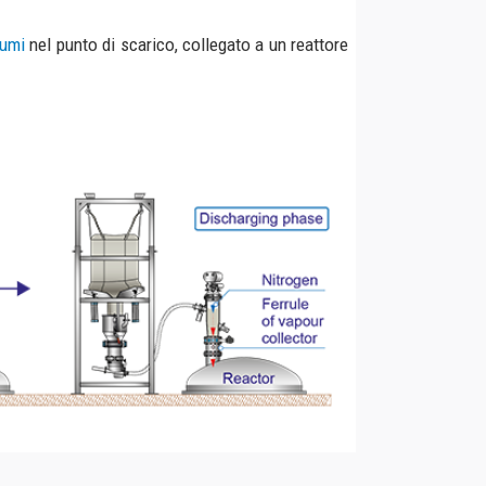
confezionamento
one Bin e caricamento della