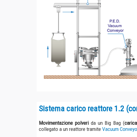
Sistema carico reattore 1.2 (con rom
Movimentazione
polveri
da un Big Bag (
caricato da un
collegato a un reattore tramite
Vacuum Conveyor in esec